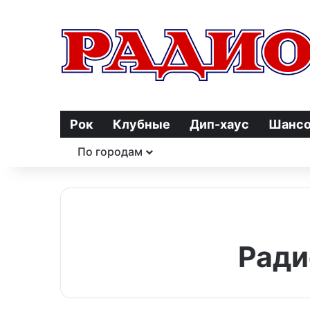
Рок
Клубные
Дип-хаус
Шанс
По городам
Ради