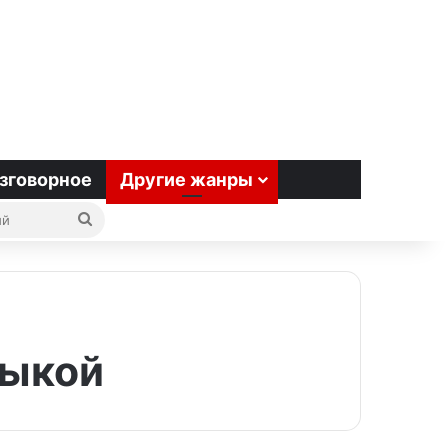
зговорное
Другие жанры
Поиск
радиостанций
зыкой