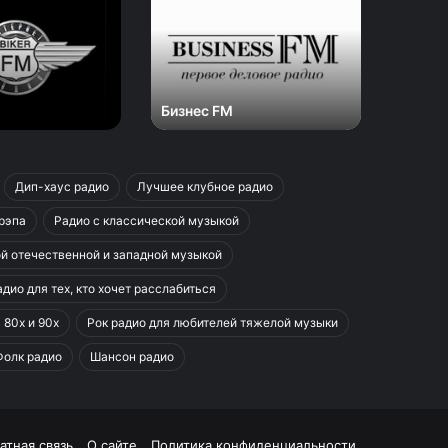
FM
Zefirot
Бизнес FM
Радио 
Дип-хаус радио
Лучшее клубное радио
 рэпа
Радио с классической музыкой
ой отечественной и западной музыкой
дио для тех, кто хочет расслабиться
 80х и 90х
Рок радио для любителей тяжелой музыки
Фолк радио
Шансон радио
атная связь
О сайте
Политика конфиденциальности