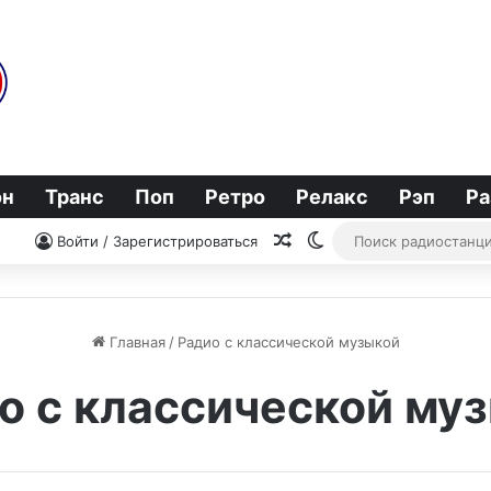
он
Транс
Поп
Ретро
Релакс
Рэп
Ра
Случайное радио
Switch skin
Войти / Зарегистрироваться
Главная
/
Радио с классической музыкой
о с классической му