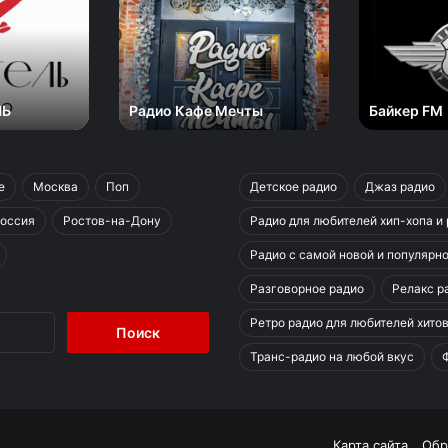
Кафе
FM
Мечты
ЛЬ
Радио Кафе Мечты
Байкер FM
е
Москва
Поп
Детское радио
Джаз радио
оссия
Ростов-на-Дону
Радио для любителей хип-хопа и
Радио с самой новой и популярн
Разговорное радио
Релакс ра
Найти:
Ретро радио для любителей хитов
Транс-радио на любой вкус
Карта сайта
Обр