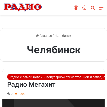
Войти
Switch skin
Поиск
М
Главная
/
Челябинск
Челябинск
Радио с самой новой и популярной отечественной и западно
Радио Мегахит
0
1 299