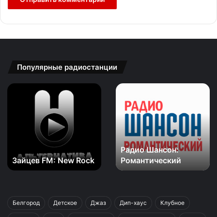
Популярные радиостанции
Зайцев
Радио
FM:
Шансон:
New
Романтический
Rock
Радио Шансон:
Зайцев FM: New Rock
Романтический
Белгород
Детское
Джаз
Дип-хаус
Клубное