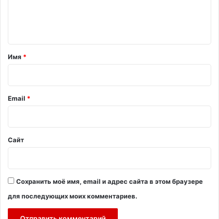
е
н
т
а
Имя
*
р
и
й
Email
*
*
Сайт
Сохранить моё имя, email и адрес сайта в этом браузере
для последующих моих комментариев.