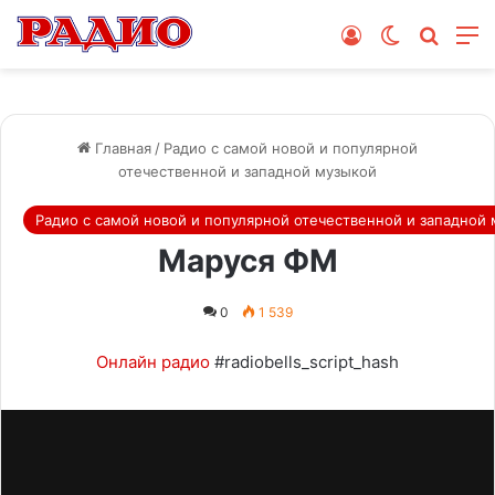
Войти
Switch skin
Поиск
М
Главная
/
Радио с самой новой и популярной
отечественной и западной музыкой
Радио с самой новой и популярной отечественной и западной
Маруся ФМ
0
1 539
Онлайн радио
#radiobells_script_hash