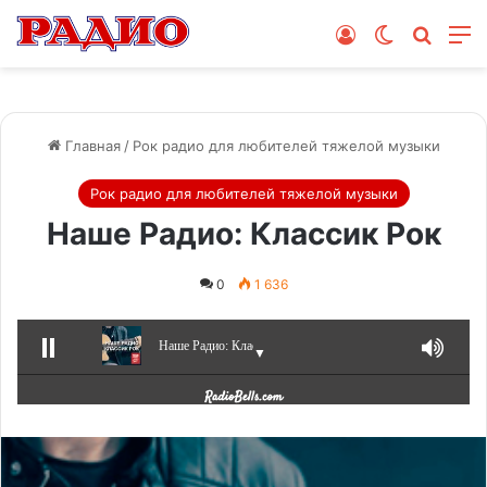
Войти
Switch skin
Поиск
М
Главная
/
Рок радио для любителей тяжелой музыки
Рок радио для любителей тяжелой музыки
Наше Радио: Классик Рок
0
1 636
Наше Радио: Классик Рок
▼