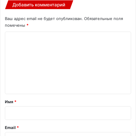
Добавить комментарий
Ваш адрес email не будет опубликован.
Обязательные поля
помечены
*
К
о
м
м
е
н
т
а
Имя
*
р
и
й
Email
*