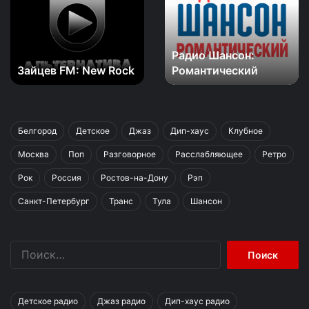
Rock
Радио Шансон:
Зайцев FM: New Rock
Романтический
Белгород
Детское
Джаз
Дип-хаус
Клубное
Москва
Поп
Разговорное
Расслабляющее
Ретро
Рок
Россия
Ростов-на-Дону
Рэп
Санкт-Петербург
Транс
Тула
Шансон
Найти:
Детское радио
Джаз радио
Дип-хаус радио