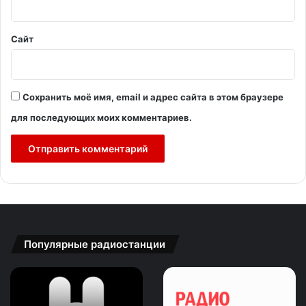
*
Сайт
Сохранить моё имя, email и адрес сайта в этом браузере
для последующих моих комментариев.
Популярные радиостанции
Зайцев
Радио
FM:
Шансон:
New
Романтический