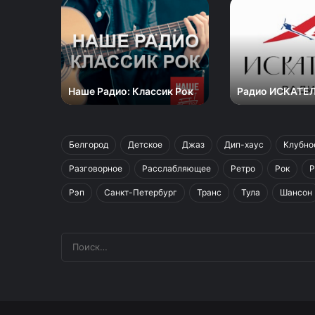
Наше
Радио
Радио:
ИСКАТЕЛЬ
Классик
Рок
Наше Радио: Классик Рок
Радио ИСКАТЕ
Белгород
Детское
Джаз
Дип-хаус
Клубно
Разговорное
Расслабляющее
Ретро
Рок
Р
Рэп
Санкт-Петербург
Транс
Тула
Шансон