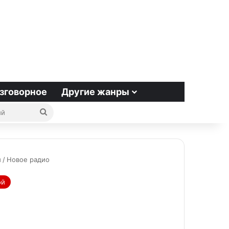
зговорное
Другие жанры
Поиск
радиостанций
й
/
Новое радио
ой