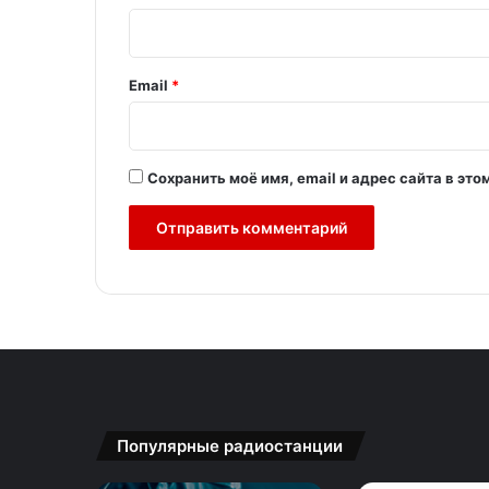
р
и
й
Email
*
*
Сохранить моё имя, email и адрес сайта в э
Популярные радиостанции