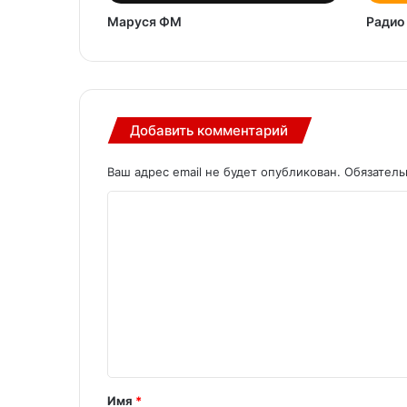
Маруся ФМ
Радио
Добавить комментарий
Ваш адрес email не будет опубликован.
Обязател
К
о
м
м
е
н
т
а
Имя
*