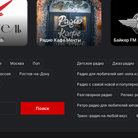
Радио
Байкер
Кафе
FM
Мечты
ЛЬ
Радио Кафе Мечты
Байкер FM
е
Москва
Поп
Детское радио
Джаз радио
оссия
Ростов-на-Дону
Радио для любителей хип-хопа и
Радио с самой новой и популярн
Разговорное радио
Релакс ра
Найти:
Ретро радио для любителей хитов
Транс-радио на любой вкус