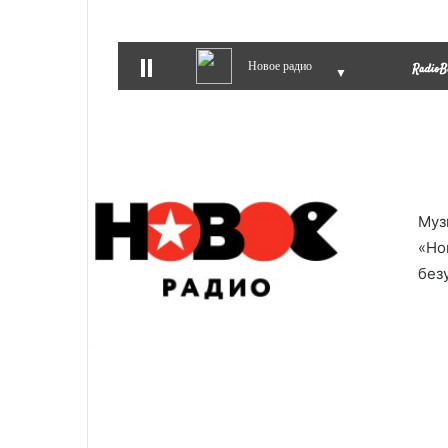
Новое радио
▼
Муз
«Но
без