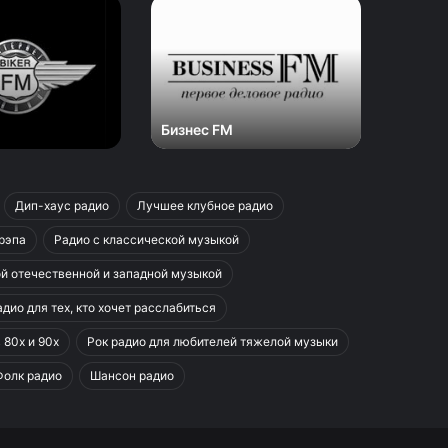
Бизнес
Радио
FM
Zefirot
Бизнес FM
Радио 
Дип-хаус радио
Лучшее клубное радио
 рэпа
Радио с классической музыкой
ой отечественной и западной музыкой
дио для тех, кто хочет расслабиться
 80х и 90х
Рок радио для любителей тяжелой музыки
Фолк радио
Шансон радио