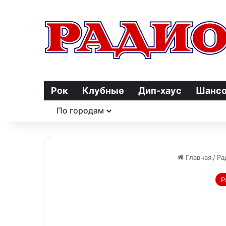
Рок
Клубные
Дип-хаус
Шанс
По городам
Главная
/
Ра
Р