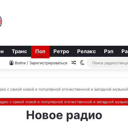
он
Транс
Поп
Ретро
Релакс
Рэп
Ра
Случайное радио
Switch skin
Войти / Зарегистрироваться
дио с самой новой и популярной отечественной и западной музыко
адио с самой новой и популярной отечественной и западной музык
Новое радио