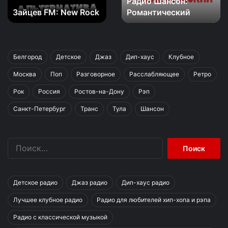
Радио Шансон:
Зайцев FM: New Rock
Романтический
Белгород
Детское
Джаз
Дип-хаус
Клубное
Москва
Поп
Разговорное
Расслабляющее
Ретро
Рок
Россия
Ростов-на-Дону
Рэп
Санкт-Петербург
Транс
Тула
Шансон
Найти:
Детское радио
Джаз радио
Дип-хаус радио
Лучшее клубное радио
Радио для любителей хип-хопа и рэпа
Радио с классической музыкой