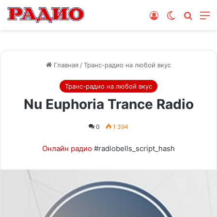
Войти
Switch skin
Поиск
М
Главная
/
Транс-радио на любой вкус
Транс-радио на любой вкус
Nu Euphoria Trance Radio
0
1 394
Онлайн радио
#radiobells_script_hash