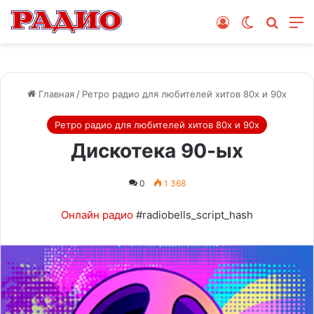
Войти
Switch skin
Поиск
М
Главная
/
Ретро радио для любителей хитов 80х и 90х
Ретро радио для любителей хитов 80х и 90х
Дискотека 90-ых
0
1 368
Онлайн радио
#radiobells_script_hash