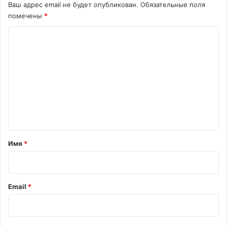
Ваш адрес email не будет опубликован.
Обязательные поля
помечены
*
К
о
м
м
е
н
т
а
Имя
*
р
и
й
Email
*
*