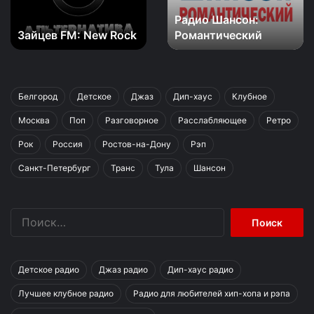
Радио Шансон:
Зайцев FM: New Rock
Романтический
Белгород
Детское
Джаз
Дип-хаус
Клубное
Москва
Поп
Разговорное
Расслабляющее
Ретро
Рок
Россия
Ростов-на-Дону
Рэп
Санкт-Петербург
Транс
Тула
Шансон
Найти:
Детское радио
Джаз радио
Дип-хаус радио
Лучшее клубное радио
Радио для любителей хип-хопа и рэпа