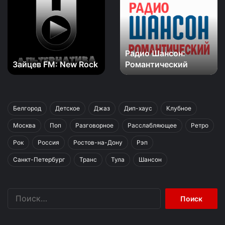
New
Романтический
Rock
Радио Шансон:
Зайцев FM: New Rock
Романтический
Белгород
Детское
Джаз
Дип-хаус
Клубное
Москва
Поп
Разговорное
Расслабляющее
Ретро
Рок
Россия
Ростов-на-Дону
Рэп
Санкт-Петербург
Транс
Тула
Шансон
Найти: