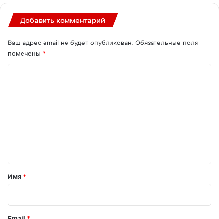
Добавить комментарий
Ваш адрес email не будет опубликован.
Обязательные поля
помечены
*
К
о
м
м
е
н
т
а
Имя
*
р
и
й
Email
*