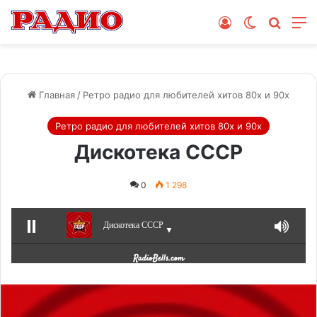
Войти
Switch skin
Поиск
М
Главная
/
Ретро радио для любителей хитов 80х и 90х
Ретро радио для любителей хитов 80х и 90х
Дискотека СССР
0
1 298
Дискотека СССР
▼